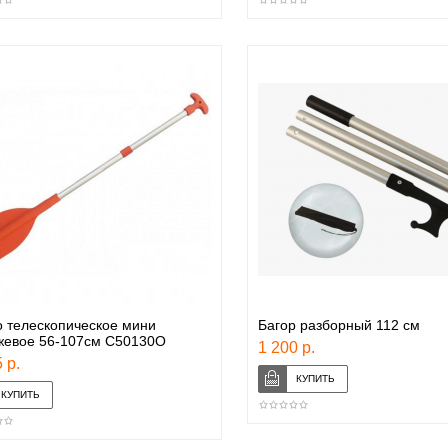
 телескопическое мини
Багор разборный 112 см
жевое 56-107см C50130O
1 200 р.
 р.