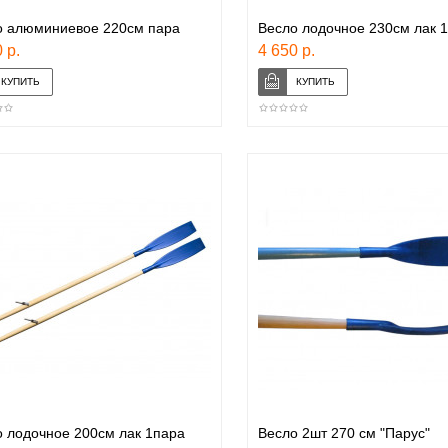
о алюминиевое 220см пара
Весло лодочное 230см лак 
 р.
4 650 р.
 лодочное 200см лак 1пара
Весло 2шт 270 см "Парус"