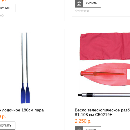
о лодочное 180см пара
Весло телескопическое раз
81-108 см C50219H
 р.
2 250 р.