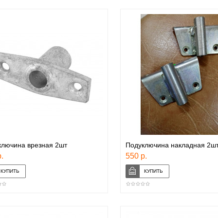
ключина врезная 2шт
Подуключина накладная 2ш
.
550 р.