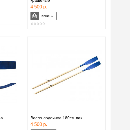
крашеные
4 500 р.
ра
Весло лодочное 180см лак
4 500 р.