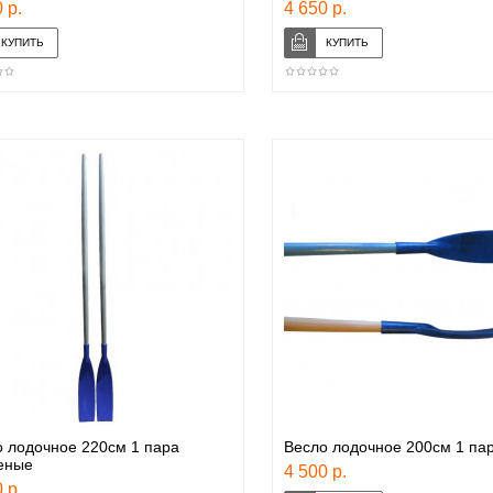
 р.
4 650 р.
 лодочное 220см 1 пара
Весло лодочное 200см 1 па
еные
4 500 р.
 р.