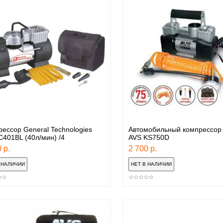
ессор General Technologies
Автомобильный компрессор 
401BL (40л/мин) /4
AVS KS750D
 р.
2 700 р.