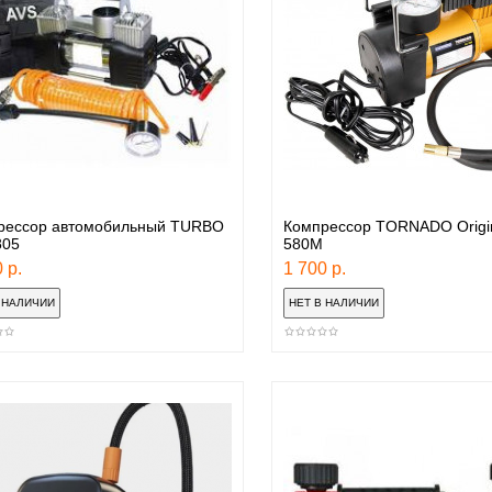
рессор автомобильный TURBO
Компрессор TORNADO Origin
805
580M
 р.
1 700 р.