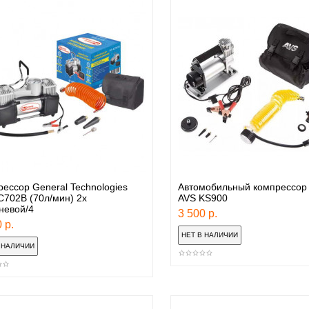
ессор General Technologies
Автомобильный компрессор 
702B (70л/мин) 2х
AVS KS900
невой/4
3 500 р.
 р.