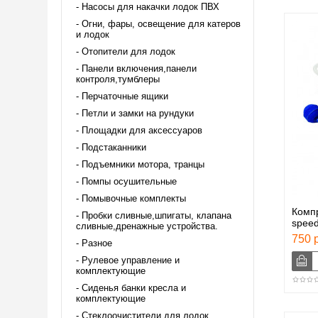
Насосы для накачки лодок ПВХ
Огни, фары, освещение для катеров
и лодок
Отопители для лодок
Панели включения,панели
контроля,тумблеры
Перчаточные ящики
Петли и замки на рундуки
Площадки для аксессуаров
Подстаканники
Подъемники мотора, транцы
Помпы осушительные
Помывочные комплекты
Компр
Пробки сливные,шпигаты, клапана
spee
сливные,дренажные устройства.
750 р
Разное
Рулевое управление и
комплектующие
Сиденья банки кресла и
комплектующие
Стеклоочистители для лодок