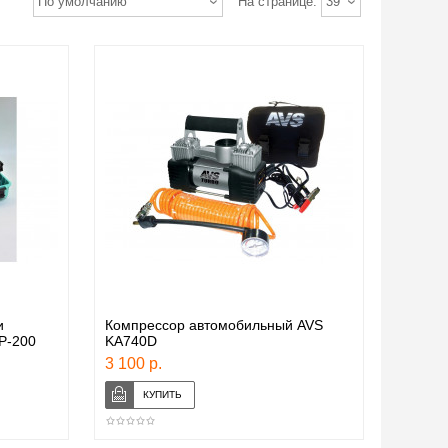
По умолчанию
На странице:
39
и
Компрессор автомобильный AVS
P-200
KA740D
3 100 р.