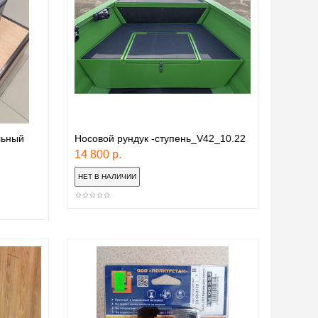
льный
Носовой рундук -ступень_V42_10.22
14 800 р.