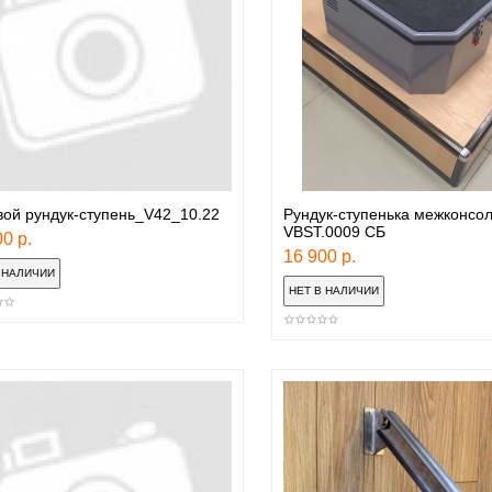
ой рундук-ступень_V42_10.22
Рундук-ступенька межконсо
VBST.0009 СБ
0 р.
16 900 р.