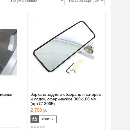
По умолчанию
На странице:
39
лжанки
Зеркало заднего обзора для катеров
и лодок, сферическое 300х100 мм
(арт.C13065)
2 700 р.