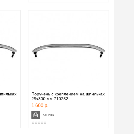
шпильках
Поручень с креплением на шпильках
25х300 мм 710252
1 600 р.