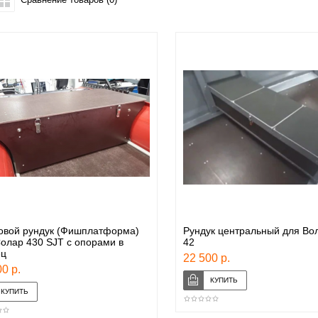
овой рундук (Фишплатформа)
Рундук центральный для Во
олар 430 SJT с опорами в
42
ец
22 500 р.
0 р.