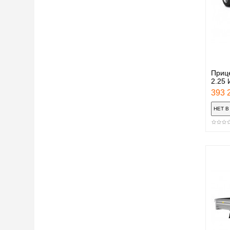
Приц
2.25 
393 2