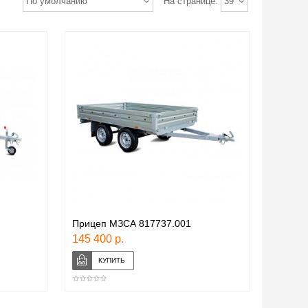
По умолчанию
На странице:
39
Прицеп МЗСА 817737.001
145 400 р.