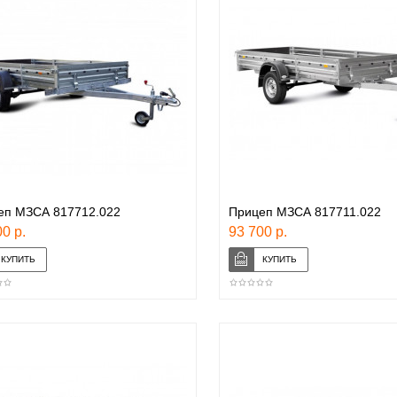
еп МЗСА 817712.022
Прицеп МЗСА 817711.022
0 р.
93 700 р.