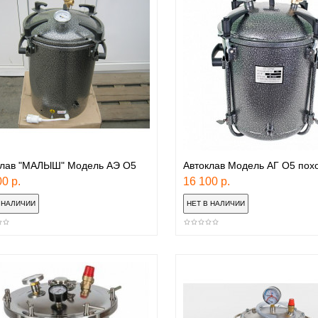
клав "МАЛЫШ" Модель АЭ О5
Автоклав Модель АГ O5 пох
0 р.
16 100 р.