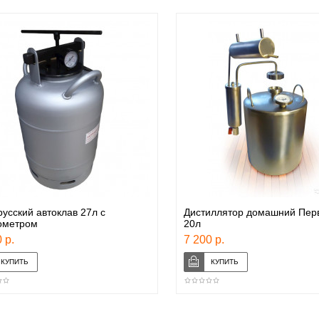
усский автоклав 27л с
Дистиллятор домашний Пер
ометром
20л
 р.
7 200 р.