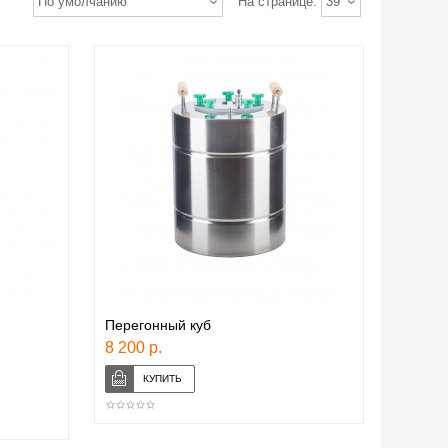
По умолчанию
На странице:
39
Перегонный куб
8 200 р.