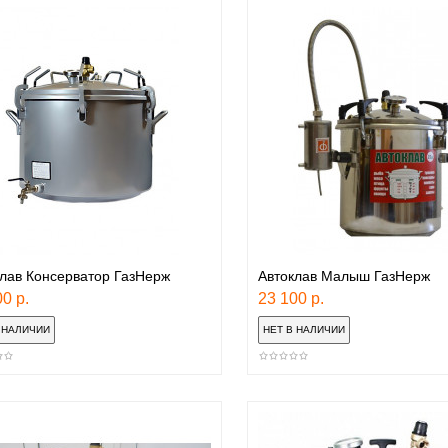
лав Консерватор ГазНерж
Автоклав Малыш ГазНерж
0 р.
23 100 р.