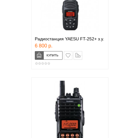
Радиостанция YAESU FT-252+ з.у.
6 800 р.
в закладки
сравнение