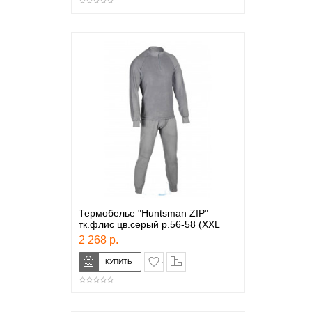
Термобелье "Huntsman ZIP"
тк.флис цв.серый р.56-58 (XXL
2 268 р.
в закладки
сравнение