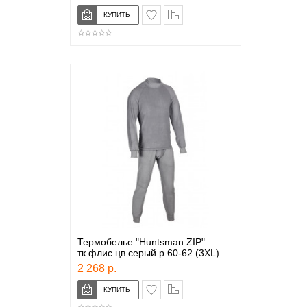
в закладки
сравнение
Термобелье "Huntsman ZIP"
тк.флис цв.серый р.60-62 (3XL)
2 268 р.
в закладки
сравнение