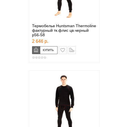
Термобелье Huntsman Thermoline
фактурный тк.флис цв.черный
р56-58
2 646 р.
в закладки
сравнение