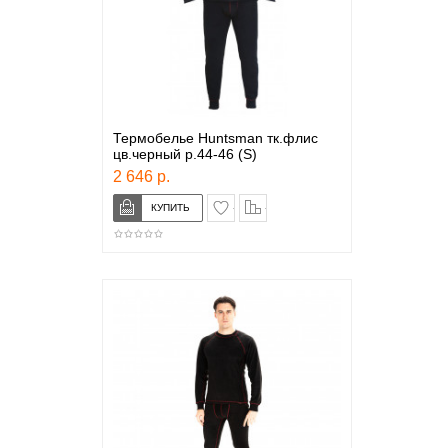
Термобелье Huntsman тк.флис
цв.черный р.44-46 (S)
2 646 р.
в закладки
сравнение