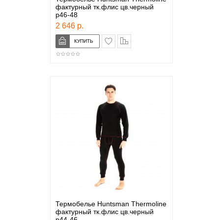
фактурный тк.флис цв.черный
р46-48
2 646 р.
в закладки
сравнение
Термобелье Huntsman Thermoline
фактурный тк.флис цв.черный
р44-46