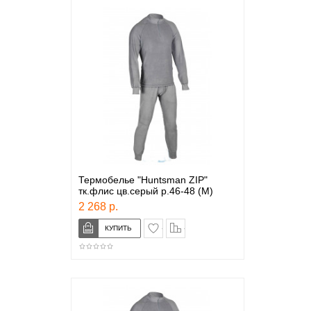
Термобелье "Huntsman ZIP"
тк.флис цв.серый р.46-48 (M)
2 268 р.
в закладки
сравнение