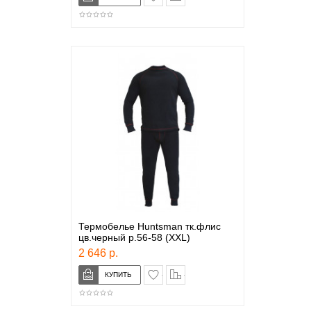
Термобелье Huntsman тк.флис
цв.черный р.56-58 (XXL)
2 646 р.
в закладки
сравнение