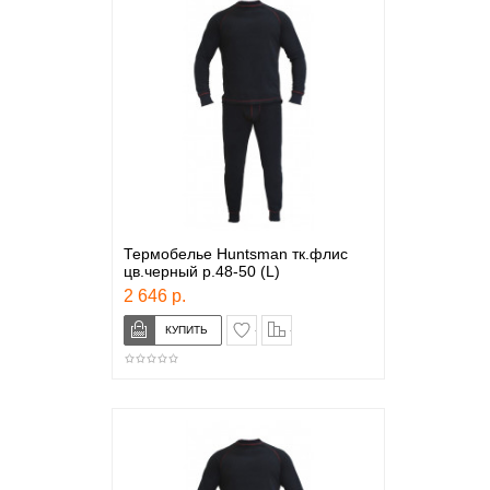
Термобелье Huntsman тк.флис
цв.черный р.48-50 (L)
2 646 р.
в закладки
сравнение