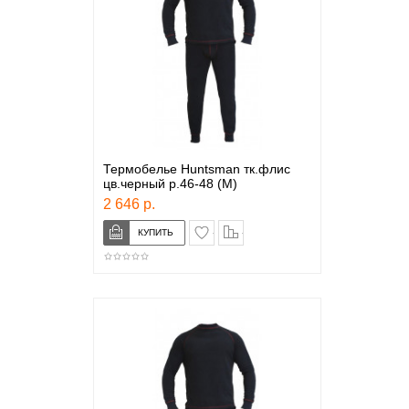
Термобелье Huntsman тк.флис
цв.черный р.46-48 (M)
2 646 р.
в закладки
сравнение