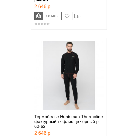
2 646 р.
в закладки
сравнение
Термобелье Huntsman Thermoline
фактурный тк.флис цв.черный р
60-62
2 646 р.