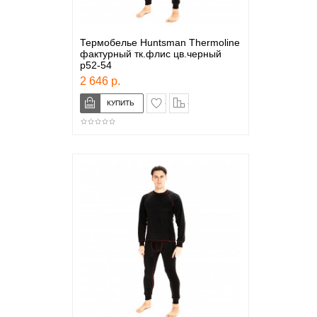
Термобелье Huntsman Thermoline
фактурный тк.флис цв.черный
р52-54
2 646 р.
в закладки
сравнение