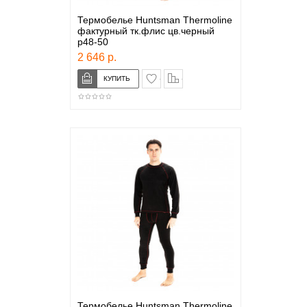
Термобелье Huntsman Thermoline
фактурный тк.флис цв.черный
р48-50
2 646 р.
в закладки
сравнение
Термобелье Huntsman Thermoline