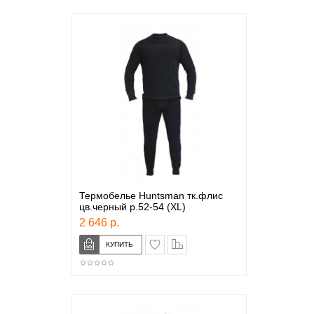
Термобелье Huntsman тк.флис
цв.черный р.52-54 (XL)
2 646 р.
в закладки
сравнение