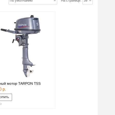
По умолчанию
На странице:
39
ный мотор TARPON T5S
0 р.