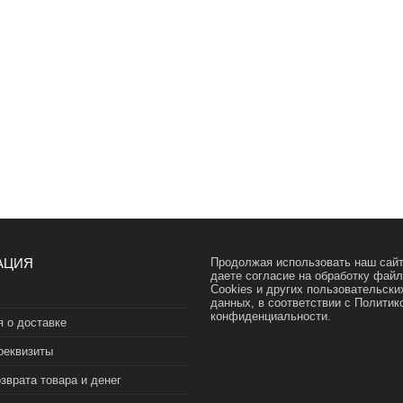
АЦИЯ
Продолжая использовать наш сайт
даете согласие на обработку фай
Cookies и других пользовательски
данных, в соответствии с
Политик
конфиденциальности.
 о доставке
реквизиты
зврата товара и денег