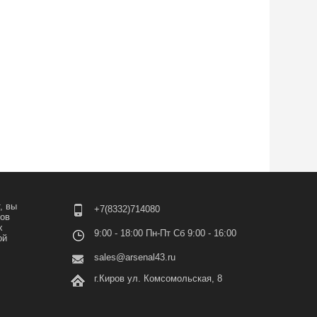
, вы
+7(8332)714080
лов
х
9:00 - 18:00 Пн-Пт Сб 9:00 - 16:00
ой
sales@arsenal43.ru
г.Киров ул. Комсомольская, 8