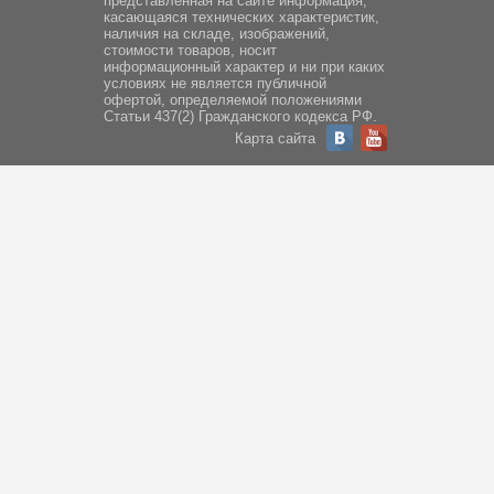
представленная на сайте информация,
касающаяся технических характеристик,
наличия на складе, изображений,
стоимости товаров, носит
информационный характер и ни при каких
условиях не является публичной
офертой, определяемой положениями
Статьи 437(2) Гражданского кодекса РФ.
Карта сайта