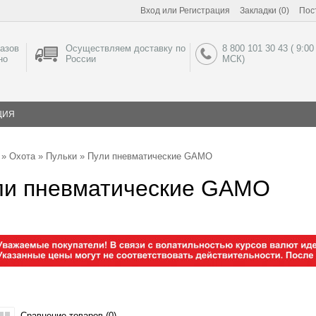
Вход
или
Регистрация
Закладки (0)
Пос
азов
Осуществляем доставку по
8 800 101 30 43 ( 9:00
но
России
МСК)
ЦИЯ
»
Охота
»
Пульки
» Пули пневматические GAMO
ли пневматические GAMO
Сравнение товаров (0)