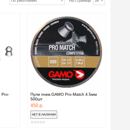
По умолчанию
На странице:
39
 Pro-
Пули пнев.GAMO Pro-Match 4.5мм
500шт
450 р.