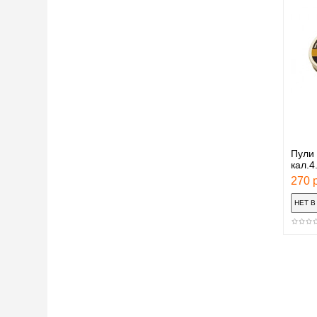
Пули
кал.4
270 р