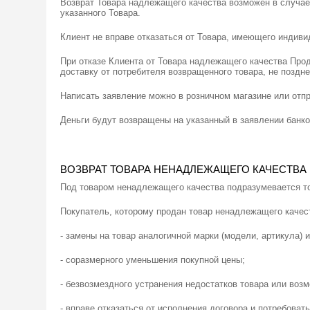
Возврат Товара надлежащего качества возможен в случае,
указанного Товара.
Клиент не вправе отказаться от Товара, имеющего индив
При отказе Клиента от Товара надлежащего качества Про
доставку от потребителя возвращенного товара, не поздн
Написать заявление можно в розничном магазине или отпр
Деньги будут возвращены на указанный в заявлении банк
ВОЗВРАТ ТОВАРА НЕНАДЛЕЖАЩЕГО КАЧЕСТВА
Под товаром ненадлежащего качества подразумевается тов
Покупатель, которому продан товар ненадлежащего качест
- замены на товар аналогичной марки (модели, артикула) 
- соразмерного уменьшения покупной цены;
- безвозмездного устранения недостатков товара или воз
- вправе отказаться от исполнения договора и потребоват