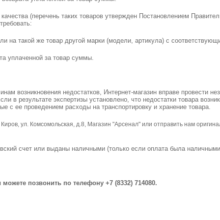
 качества (перечень таких товаров утвержден Постановлением Правител
требовать:
или на такой же товар другой марки (модели, артикула) с соответствую
ата уплаченной за товар суммы.
чинам возникновения недостатков, Интернет-магазин вправе провести не
Если в результате экспертизы установлено, что недостатки товара возни
ные с ее проведением расходы на транспортировку и хранение товара.
. Киров, ул. Комсомольская, д.8, Магазин "Арсенал"
или отправить нам оригинал 
овский счет или выданы наличными (только если оплата была наличными
можете позвонить по телефону +7 (8332) 714080.