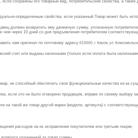
 если сохранены его товарный вид, потребительские свойства, а также
идуально-определенные свойства, если указанный Товар может быть ис
давец должен возвратить ему денежную сумму, уплаченную потребителе
ее чем через 10 дней со дня предъявления потребителем соответствующ
авить нам оригинал по почтовому адресу:
610000, г. Киров, ул. Комсомольс
овский счет или выданы наличными (только если оплата была наличными
ар, не способный обеспечить свои функциональные качества из-за суще
ва, если это не было оговорено продавцом, вправе по своему выбору з
или на такой же товар другой марки (модели, артикула) с соответствую
мещения расходов на их исправление покупателем или третьим лицом;
ь возврата уплаченной за товар суммы.