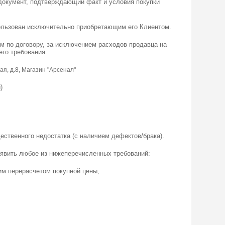
 документ, подтверждающий факт и условия покупки
пользован исключительно приобретающим его Клиентом.
м по договору, за исключением расходов продавца на
его требования.
кая, д.8, Магазин "Арсенал"
)
ственного недостатка (с наличием дефектов/брака).
аявить любое из нижеперечисленных требований:
щим перерасчетом покупной цены;