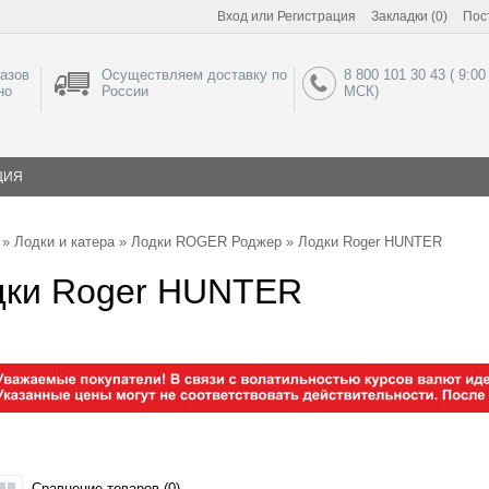
Вход
или
Регистрация
Закладки (0)
Пос
азов
Осуществляем доставку по
8 800 101 30 43 ( 9:00
но
России
МСК)
ЦИЯ
»
Лодки и катера
»
Лодки ROGER Роджер
» Лодки Roger HUNTER
дки Roger HUNTER
Сравнение товаров (0)