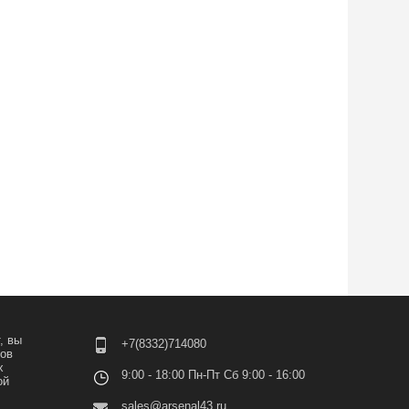
, вы
+7(8332)714080
лов
х
9:00 - 18:00 Пн-Пт Сб 9:00 - 16:00
ой
sales@arsenal43.ru