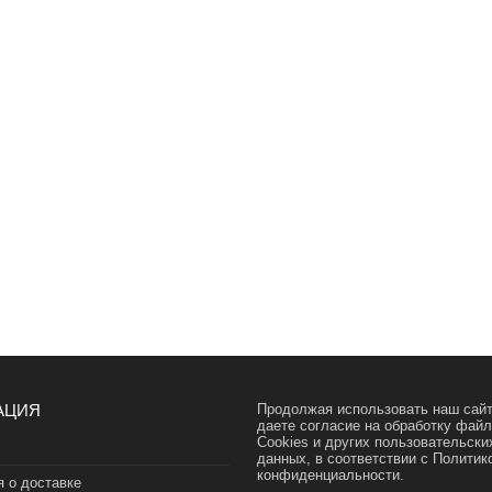
АЦИЯ
Продолжая использовать наш сайт
даете согласие на обработку фай
Cookies и других пользовательски
данных, в соответствии с
Политик
конфиденциальности.
 о доставке