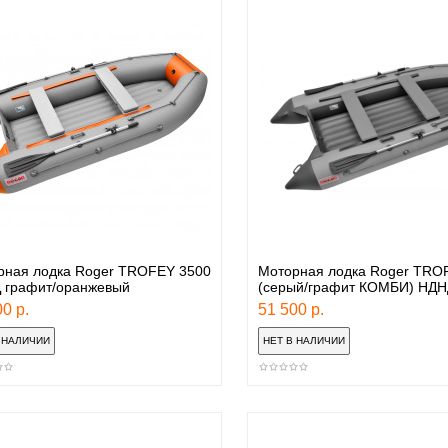
рная лодка Roger TROFEY 3500
Моторная лодка Roger TRO
 графит/оранжевый
(серый/графит КОМБИ) НДН
0 р.
51 500 р.