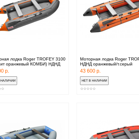
рная лодка Roger TROFEY 3100
Моторная лодка Roger TRO
фит оранжевый КОМБИ) НДНД
НДНД оранжевый/т.серый
0 р.
43 600 р.