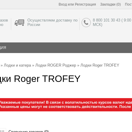
Вход
или
Регистрация
Закладки (0)
Пос
азов
Осуществляем доставку по
8 800 101 30 43 ( 9:00
но
России
МСК)
ЦИЯ
»
Лодки и катера
»
Лодки ROGER Роджер
» Лодки Roger TROFEY
дки Roger TROFEY
Сравнение товаров (0)