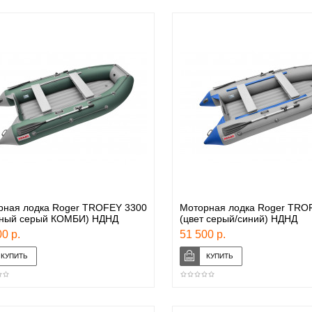
рная лодка Roger TROFEY 3300
Моторная лодка Roger TRO
еный серый КОМБИ) НДНД
(цвет серый/синий) НДНД
0 р.
51 500 р.