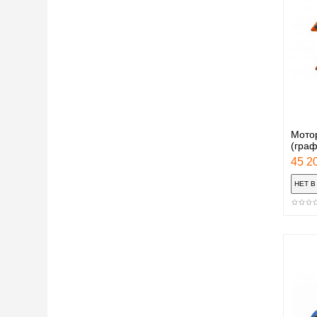
Мото
(гра
45 20