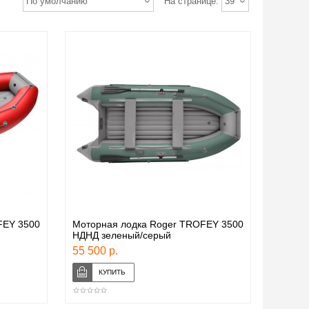
По умолчанию
На странице:
39
FEY 3500
Моторная лодка Roger TROFEY 3500
НДНД зеленый/серый
55 500 р.