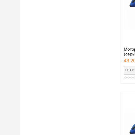
Мото
(сер
43 20