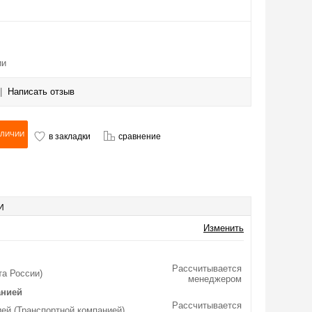
ии
|
Написать отзыв
в закладки
сравнение
И
Изменить
Рассчитывается
та России)
менеджером
анией
Рассчитывается
ей (Транспортной компанией)