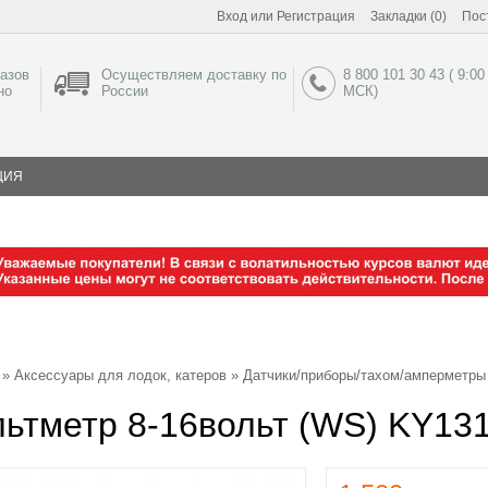
Вход
или
Регистрация
Закладки (0)
Пос
азов
Осуществляем доставку по
8 800 101 30 43 ( 9:00
но
России
МСК)
ЦИЯ
»
Аксессуары для лодок, катеров
»
Датчики/приборы/тахом/амперметры
ьтметр 8-16вольт (WS) KY13