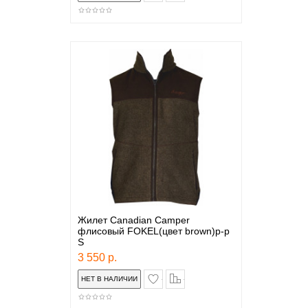
Жилет Canadian Camper
флисовый FOKEL(цвет brown)р-р
S
3 550 р.
в закладки
сравнение