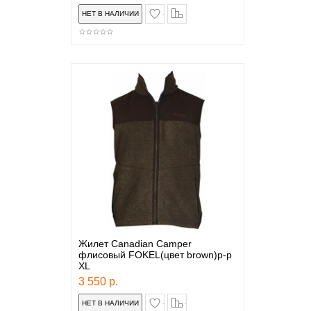
в закладки
сравнение
Жилет Canadian Camper
флисовый FOKEL(цвет brown)р-р
XL
3 550 р.
в закладки
сравнение