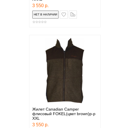
3 550 р.
в закладки
сравнение
Жилет Canadian Camper
флисовый FOKEL(цвет brown)р-р
XXL
3 550 р.