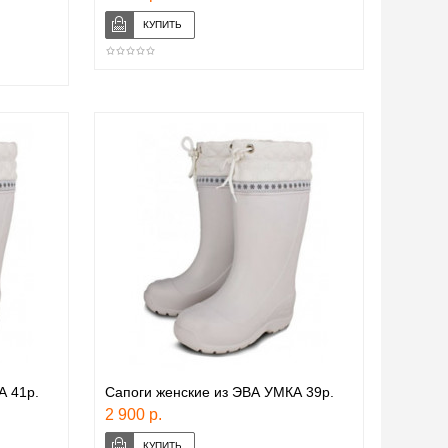
А 41р.
Сапоги женские из ЭВА УМКА 39р.
2 900 р.