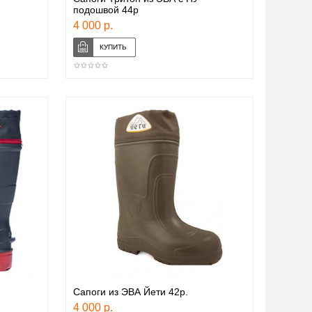
подошвой 44р
4 000 р.
Сапоги из ЭВА Йети 42р.
4 000 р.