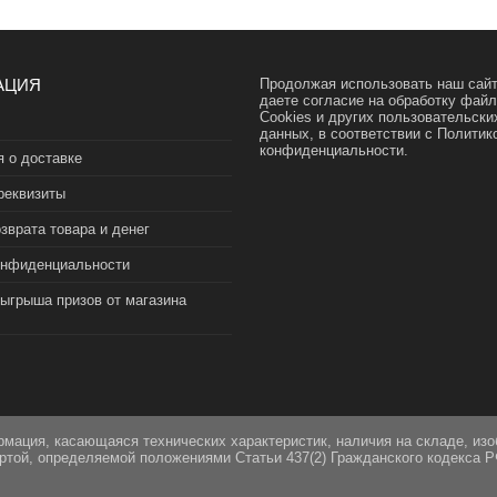
АЦИЯ
Продолжая использовать наш сайт
даете согласие на обработку фай
Cookies и других пользовательски
данных, в соответствии с
Политик
конфиденциальности.
 о доставке
реквизиты
зврата товара и денег
онфиденциальности
зыгрыша призов от магазина
рмация, касающаяся технических характеристик, наличия на складе, из
ертой, определяемой положениями Статьи 437(2) Гражданского кодекса Р