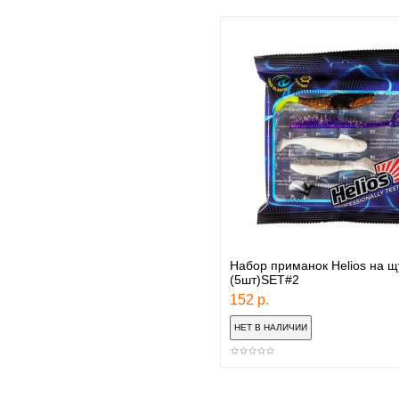
Набор приманок Helios на щу
(5шт)SET#2
152 р.