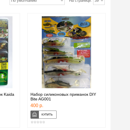
По умолчанию
На странице:
39
к Kaida
Набор силиконовых приманок DIY
Bite AG001
400 р.