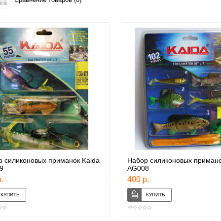
 силиконовых приманок Kaida
Набор силиконовых примано
9
AG008
.
400 р.