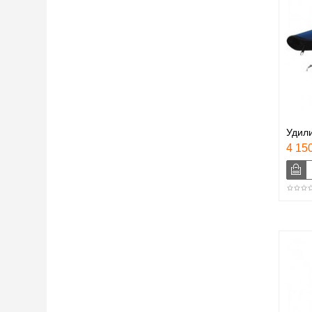
Удили
4 150