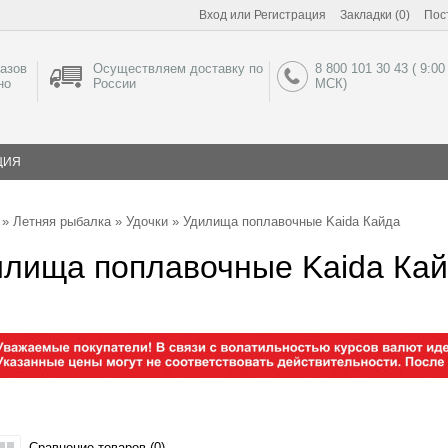
Вход
или
Регистрация
Закладки (0)
Пос
азов
Осуществляем доставку по
8 800 101 30 43 ( 9:00
но
России
МСК)
ЦИЯ
»
Летняя рыбалка
»
Удочки
» Удилища поплавочные Kaida Кайда
илища поплавочные Kaida Ка
Сравнение товаров (0)