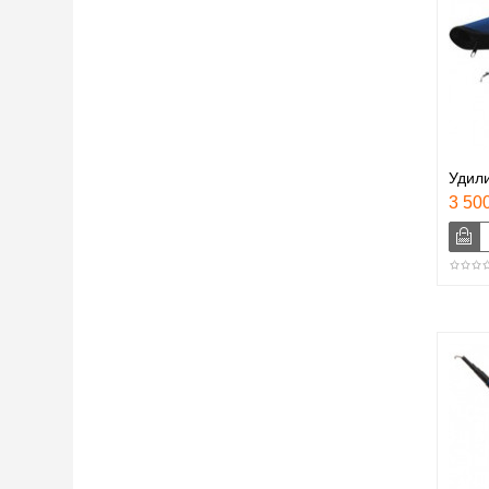
Удили
3 500