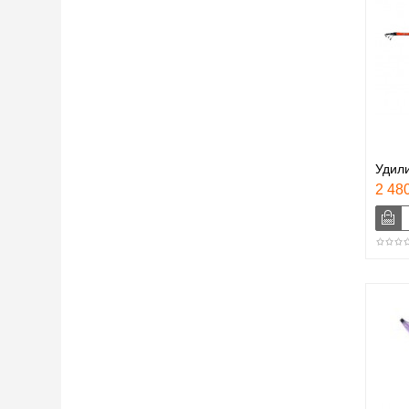
Удили
2 480