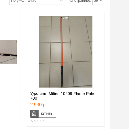
По умолчанию
На странице:
39
Удилище Mifine 10209 Flame Pole
700
2 930 р.