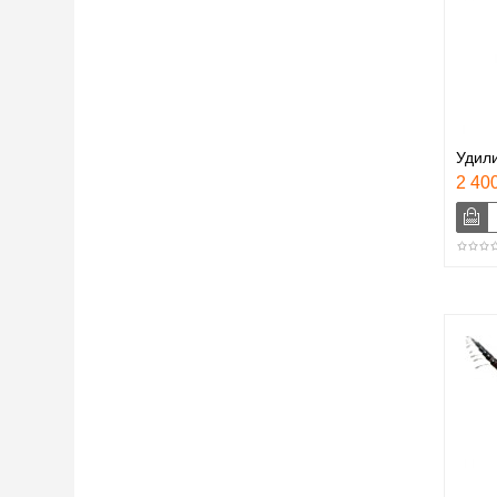
Удили
2 400