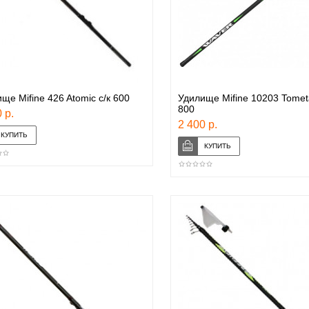
ще Mifine 426 Atomic с/к 600
Удилище Mifine 10203 Tomet
800
 р.
2 400 р.