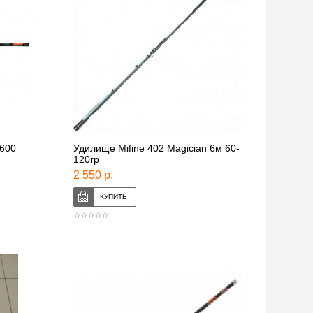
 600
Удилище Mifine 402 Magician 6м 60-
120гр
2 550 р.