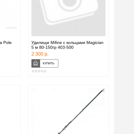
a Pole
Удилище Mifine с кольцами Magician
5 м 80-150гр 403-500
2 300 р.