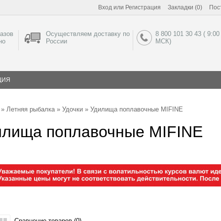
Вход
или
Регистрация
Закладки (0)
Пос
азов
Осуществляем доставку по
8 800 101 30 43 ( 9:00
но
России
МСК)
ЦИЯ
»
Летняя рыбалка
»
Удочки
» Удилища поплавочные MIFINE
илища поплавочные MIFINE
Сравнение товаров (0)