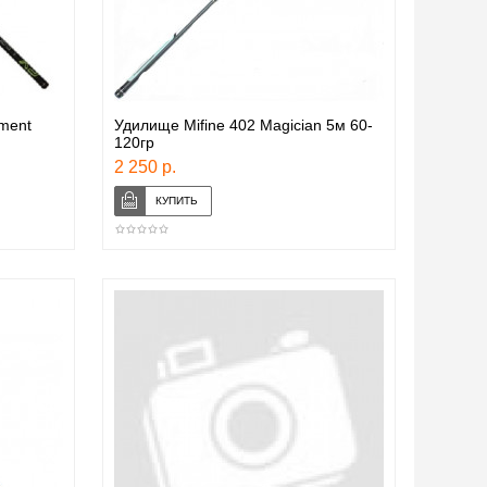
ment
Удилище Mifine 402 Magician 5м 60-
120гр
2 250 р.