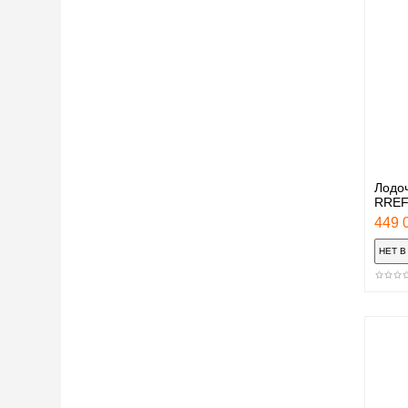
Лодоч
RREF3
449 0