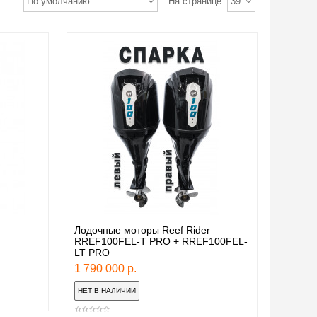
По умолчанию
На странице:
39
Лодочные моторы Reef Rider
RREF100FEL-T PRO + RREF100FEL-
LT PRO
1 790 000 р.