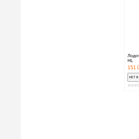
Лодоч
HL
151 0