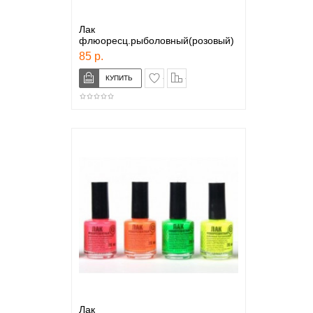
Лак
флюоресц.рыболовный(розовый)
85 р.
в закладки
сравнение
Лак