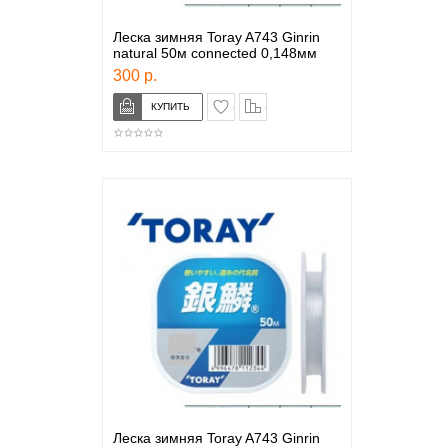
Леска зимняя Toray A743 Ginrin
natural 50м connected 0,148мм
300 р.
в закладки
сравнение
Леска зимняя Toray A743 Ginrin