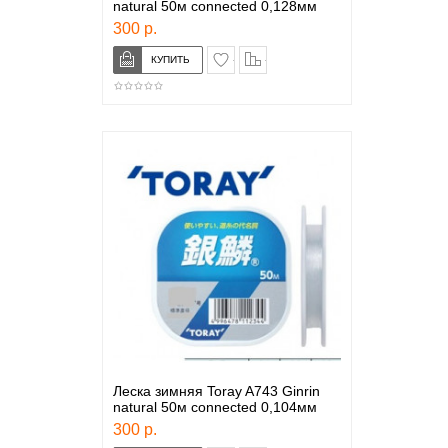
natural 50м connected 0,128мм
300 р.
в закладки
сравнение
Леска зимняя Toray A743 Ginrin
natural 50м connected 0,104мм
300 р.