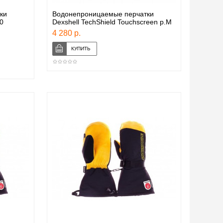
ки
Водонепроницаемые перчатки
0
Dexshell TechShield Touchscreen p.M
4 280 р.