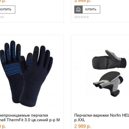
 р.
3 999 р.
непроницаемые перчатки
Перчатки-варежки Norfin HE
ell ThermFit 3.0 цв.синий р-р M
р.XXL
 р.
2 989 р.