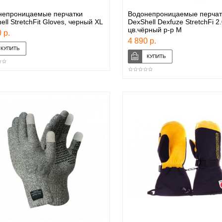
непроницаемые перчатки
Водонепроницаемые перчат
ell StretchFit Gloves, черный XL
DexShell Dexfuze StretchFi 2.
цв.чёрный р-р M
 р.
4 890 р.