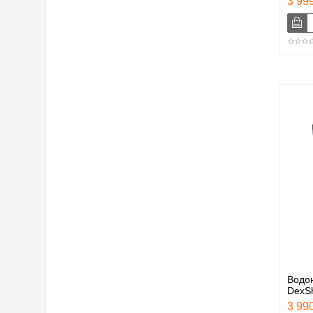
3 999
Водо
DexSh
3 990