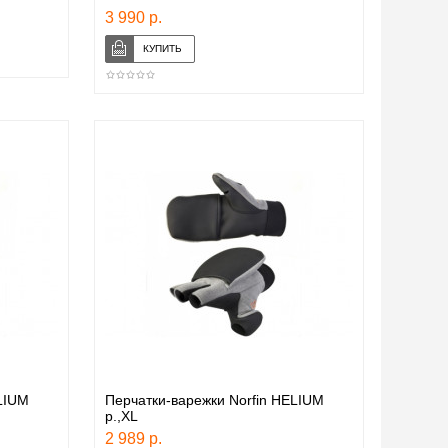
3 990 р.
LIUM
Перчатки-варежки Norfin HELIUM
р.,XL
2 989 р.