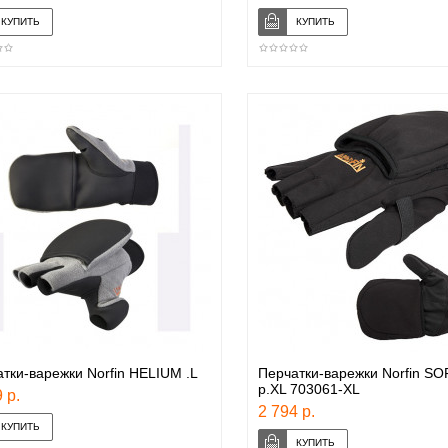
тки-варежки Norfin HELIUM .L
Перчатки-варежки Norfin S
р.XL 703061-XL
 р.
2 794 р.