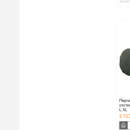
Перч
отсте
L XL
2 713