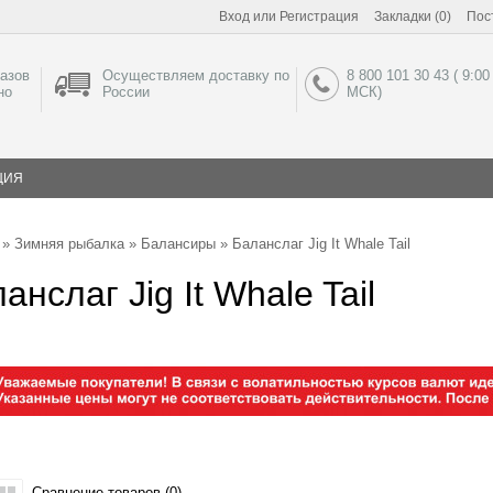
Вход
или
Регистрация
Закладки (0)
Пос
азов
Осуществляем доставку по
8 800 101 30 43 ( 9:00
но
России
МСК)
ЦИЯ
»
Зимняя рыбалка
»
Балансиры
» Баланслаг Jig It Whale Tail
анслаг Jig It Whale Tail
Сравнение товаров (0)