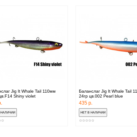
слаг Jig It Whale Tail 110мм
Баланслаг Jig It Whale Tail 
цв.F14 Shiny violet
24гр цв.002 Pearl blue
.
435 р.