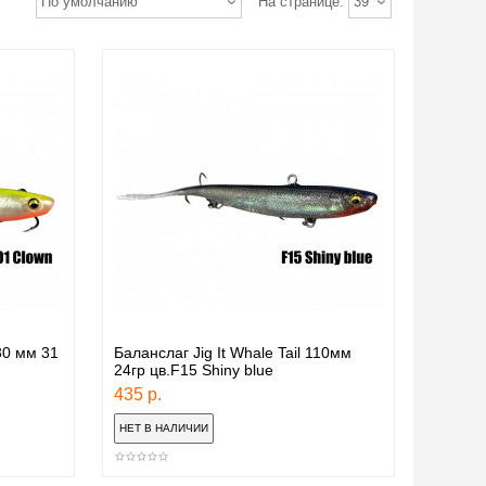
По умолчанию
На странице:
39
130 мм 31
Баланслаг Jig It Whale Tail 110мм
24гр цв.F15 Shiny blue
435 р.