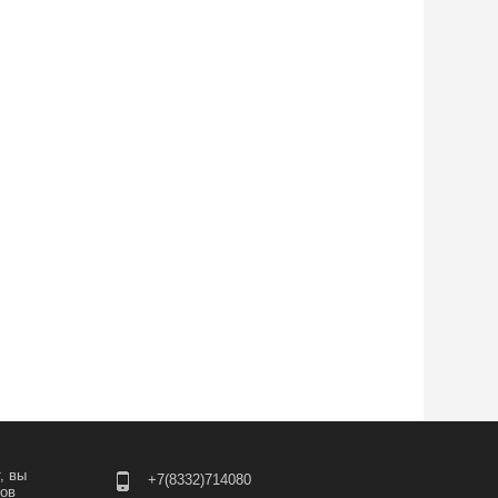
, вы
+7(8332)714080
лов