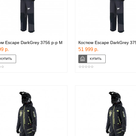
м Escape DarkGrey 3756 р-р M
Костюм Escape DarkGrey 375
9 р.
51 999 р.