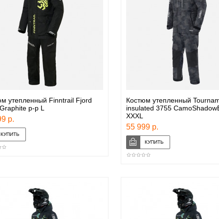
м утепленный Finntrail Fjord
Костюм утепленный Tournam
Graphite р-р L
insulated 3755 CamoShadowB
XXXL
9 р.
55 999 р.