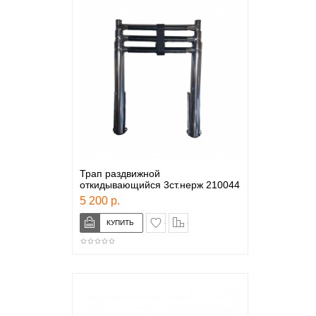
Трап раздвижной
откидывающийся 3ст.нерж 210044
5 200 р.
в закладки
сравнение