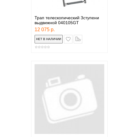
Трап телескопический 3ступени
выдвижной 040105GТ
12 075 р.
в закладки
сравнение