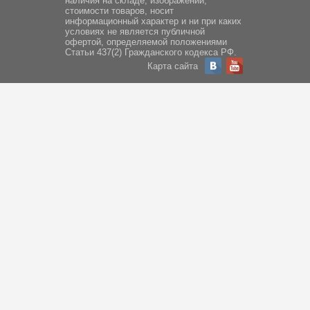
наличия на складе, изображений,
стоимости товаров, носит
информационный характер и ни при каких
условиях не является публичной
офертой, определяемой положениями
Статьи 437(2) Гражданского кодекса РФ.
Карта сайта