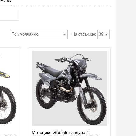
ОРИЮ
По умолчанию
На странице:
39
Мотоцикл Gladiator эндуро /