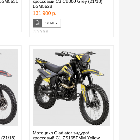
 BSM5631
кроссовый С3 CB300 Grey (21/18)
BSM5628
131 900 р.
Мотоцикл Gladiator эндуро/
(21/18)
кроссовый C1 ZS165FMM Yellow