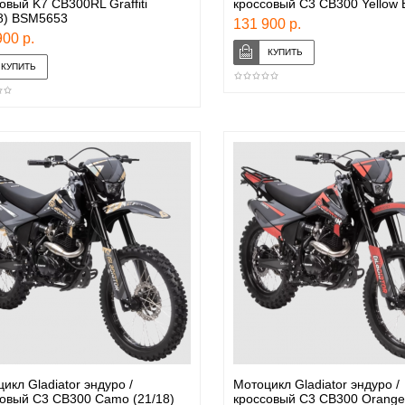
овый K7 CB300RL Graffiti
кроссовый C3 CB300 Yellow
8) BSM5653
131 900 р.
00 р.
икл Gladiator эндуро /
Мотоцикл Gladiator эндуро /
овый С3 CB300 Camo (21/18)
кроссовый С3 CB300 Orange 