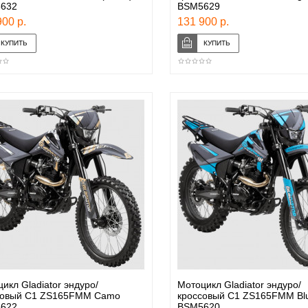
632
BSM5629
00 р.
131 900 р.
икл Gladiator эндуро/
Мотоцикл Gladiator эндуро/
совый C1 ZS165FMM Camo
кроссовый C1 ZS165FMM Bl
622
BSM5620