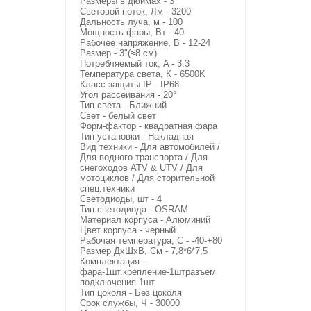
Размеры в дюймах - 3
Световой поток, Лм - 3200
Дальность луча, м - 100
Мощность фары, Вт - 40
Рабочее напряжение, В - 12-24
Размер - 3"(≈8 см)
Потребляемый ток, A - 3.3
Температура света, К - 6500K
Класс защиты IP - IP68
Угол рассеивания - 20°
Тип света - Ближний
Свет - белый свет
Форм-фактор - квадратная фара
Тип установки - Накладная
Вид техники - Для автомобилей /
Для водного транспорта / Для
снегоходов ATV & UTV / Для
мотоциклов / Для сторительной
спец.техники
Светодиоды, шт - 4
Тип светодиода - OSRAM
Материал корпуса - Алюминий
Цвет корпуса - черный
Рабочая температура, C - -40-+80
Размер ДхШхВ, См - 7,8*6*7,5
Комплектация -
фара-1шт.крепление-1штразъем
подключения-1шт
Тип цоколя - Без цоколя
Срок службы, Ч - 30000