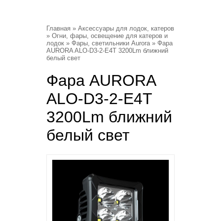
Главная
»
Аксессуары для лодок, катеров
»
Огни, фары, освещение для катеров и
лодок
»
Фары, светильники Aurora
» Фара
AURORA ALO-D3-2-E4T 3200Lm ближний
белый свет
Фара AURORA
ALO-D3-2-E4T
3200Lm ближний
белый свет