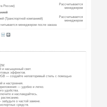
Рассчитывается
та России)
менеджером
анией
Рассчитывается
ей (Транспортной компанией)
менеджером
считывается менеджером после заказа
72W.
й и насыщенный свет.
етовых эффектов.
 RGB — создайте неповторимый стиль с помощью
й и настроения.
приложения — удобно и легко.
го удобства.
ключите и наслаждайтесь.
о расписанию.
 забудьте о частой замене.
анспортных средств.