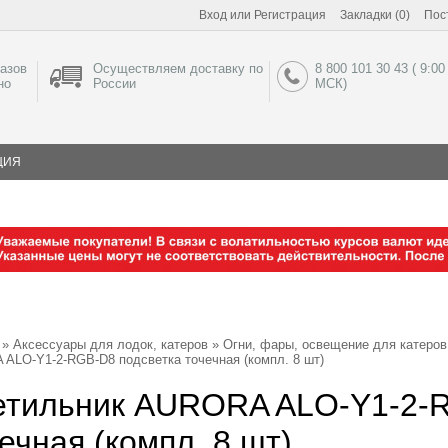
Вход
или
Регистрация
Закладки (0)
Пос
азов
Осуществляем доставку по
8 800 101 30 43 ( 9:00
но
России
МСК)
ЦИЯ
»
Аксессуары для лодок, катеров
»
Огни, фары, освещение для катеров
ALO-Y1-2-RGB-D8 подсветка точечная (компл. 8 шт)
етильник AURORA ALO-Y1-2-R
ечная (компл. 8 шт)