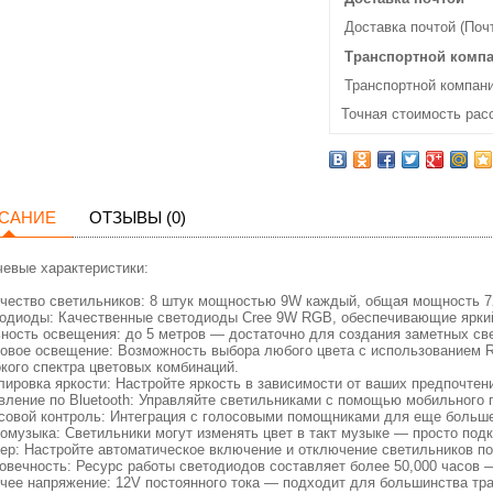
Доставка почтой (Поч
Транспортной комп
Транспортной компани
Точная стоимость рас
САНИЕ
ОТЗЫВЫ (0)
евые характеристики:
чество светильников: 8 штук мощностью 9W каждый, общая мощность 
одиоды: Качественные светодиоды Cree 9W RGB, обеспечивающие ярки
ность освещения: до 5 метров — достаточно для создания заметных св
овое освещение: Возможность выбора любого цвета с использованием
кого спектра цветовых комбинаций.
лировка яркости: Настройте яркость в зависимости от ваших предпочтени
вление по Bluetooth: Управляйте светильниками с помощью мобильного 
совой контроль: Интеграция с голосовыми помощниками для еще больше
омузыка: Светильники могут изменять цвет в такт музыке — просто под
ер: Настройте автоматическое включение и отключение светильников п
овечность: Ресурс работы светодиодов составляет более 50,000 часов —
чее напряжение: 12V постоянного тока — подходит для большинства тр