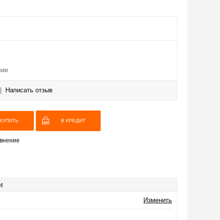
чии
|
Написать отзыв
В КРЕДИТ
внение
И
Изменить