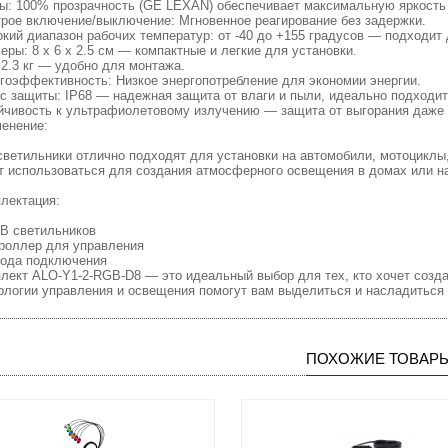
ы: 100% прозрачность (GE LEXAN) обеспечивает максимальную яркость 
рое включение/выключение: Мгновенное реагирование без задержки.
кий диапазон рабочих температур: от -40 до +155 градусов — подходит
еры: 8 x 6 x 2.5 см — компактные и легкие для установки.
 2.3 кг — удобно для монтажа.
гоэффективность: Низкое энергопотребление для экономии энергии.
с защиты: IP68 — надежная защита от влаги и пыли, идеально подходит
йчивость к ультрафиолетовому излучению — защита от выгорания даже 
енение:
светильники отлично подходят для установки на автомобили, мотоциклы,
т использоваться для создания атмосферного освещения в домах или н
лектация:
B светильников
роллер для управления
ода подключения
лект ALO-Y1-2-RGB-D8 — это идеальный выбор для тех, кто хочет созд
ологии управления и освещения помогут вам выделиться и насладитьс
ПОХОЖИЕ ТОВАР