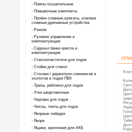
Помпы осушительные
Помывочные комплекты
Пробки сливные,шпигаты, клапана
сливные,дренажные устройства.
Разное
Рулевое управление и
комплектующие
Сиденья банки кресла и
комплектующие
ОПИ
Стеклоочистители для лодок
Стойки для стекол
Ключ
Столики / держатели спиннингов и
эхолотов в лодки ПВХ
Коли
Свет
Трапы, рейлинги для лодок
Даль
Утки швартовочные
Цвет
широ
Черпаки для лодок
Регу
Чехлы, тенты для лодок
Упра
Голо
Якорные лебедки
Цвет
Тайм
Якоря
Долг
Ящики, крепления для АКБ
Рабо