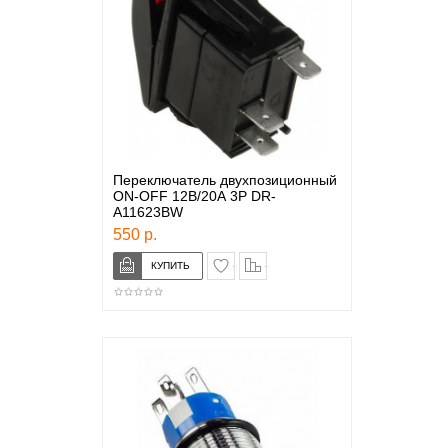
Переключатель двуxпозиционный
ON-OFF 12В/20А 3Р DR-
A11623BW
550 р.
в закладки
сравнение