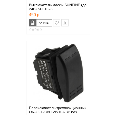
Выключатель массы SUNFINE (до
24В) SF51628
450 р.
в закладки
сравнение
Переключатель треxпозиционный
ON-OFF-ON 12В/16А 3Р без