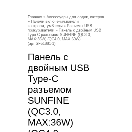
Главная
»
Аксессуары для лодок, катеров
»
Панели включения,панели
контроля,тумблеры
»
Разъемы USB ,
прикуриватели
» Панель с двойным USB
Type-C разъемом SUNFINE (QC3.0,
MAX:36W) (QC4.0, MAX:60W)
(арт.SF51881-1)
Панель с
двойным USB
Type-C
разъемом
SUNFINE
(QC3.0,
MAX:36W)