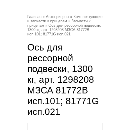
Главная
»
Автоприцепы
»
Комплектующие
и запчасти к прицепам
»
Запчасти к
прицепам
» Ось для рессорной подвески,
1300 кг, арт. 1298208 МЗСА 81772В
исп.101; 81771G исп.021
Ось для
рессорной
подвески, 1300
кг, арт. 1298208
МЗСА 81772В
исп.101; 81771G
исп.021