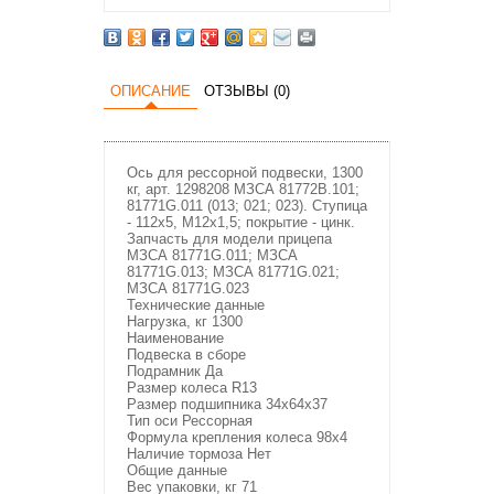
ОПИСАНИЕ
ОТЗЫВЫ (0)
Ось для рессорной подвески, 1300
кг, арт. 1298208 МЗСА 81772В.101;
81771G.011 (013; 021; 023). Ступица
- 112х5, М12х1,5; покрытие - цинк.
Запчасть для модели прицепа
МЗСА 81771G.011; МЗСА
81771G.013; МЗСА 81771G.021;
МЗСА 81771G.023
Технические данные
Нагрузка, кг 1300
Наименование
Подвеска в сборе
Подрамник Да
Размер колеса R13
Размер подшипника 34х64х37
Тип оси Рессорная
Формула крепления колеса 98х4
Наличие тормоза Нет
Общие данные
Вес упаковки, кг 71