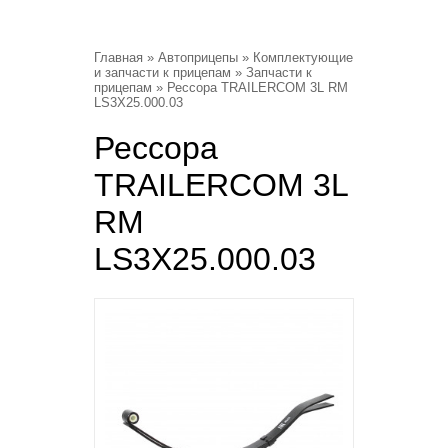
Главная
»
Автоприцепы
»
Комплектующие
и запчасти к прицепам
»
Запчасти к
прицепам
» Рессора TRAILERCOM 3L RM
LS3X25.000.03
Рессора
TRAILERCOM 3L
RM
LS3X25.000.03