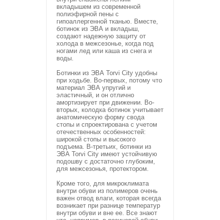
вкладышем из современной
полиэфирной пены с
гипоаллергенной тканью. Вместе,
ботинок из ЭВА и вкладыш,
создают надежную защиту от
холода в межсезонье, когда под
ногами лед или каша из снега и
воды.
Ботинки из ЭВА Torvi City удобны
при ходьбе. Во-первых, потому что
материал ЭВА упругий и
эластичный, и он отлично
амортизирует при движении. Во-
вторых, колодка ботинок учитывает
анатомическую форму свода
стопы и спроектирована с учетом
отечественных особенностей:
широкой стопы и высокого
подъема. В-третьих, ботинки из
ЭВА Torvi City имеют устойчивую
подошву с достаточно глубоким,
для межсезонья, протектором.
Кроме того, для микроклимата
внутри обуви из полимеров очень
важен отвод влаги, которая всегда
возникает при разнице температур
внутри обуви и вне ее. Все знают