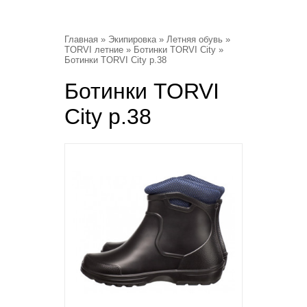
Главная
»
Экипировка
»
Летняя обувь
»
TORVI летние
»
Ботинки TORVI City
»
Ботинки TORVI City р.38
Ботинки TORVI
City р.38