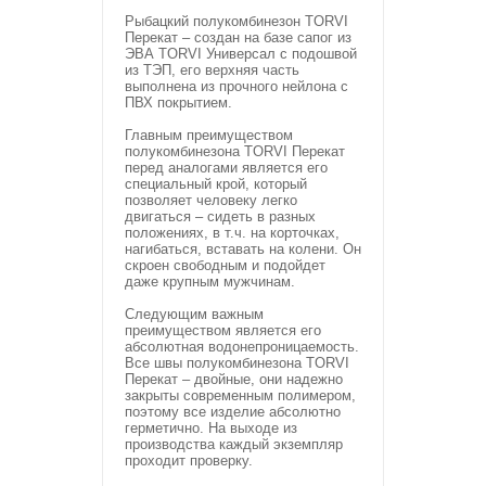
Рыбацкий полукомбинезон TORVI
Перекат – создан на базе сапог из
ЭВА TORVI Универсал с подошвой
из ТЭП, его верхняя часть
выполнена из прочного нейлона с
ПВХ покрытием.
Главным преимуществом
полукомбинезона TORVI Перекат
перед аналогами является его
специальный крой, который
позволяет человеку легко
двигаться – сидеть в разных
положениях, в т.ч. на корточках,
нагибаться, вставать на колени. Он
скроен свободным и подойдет
даже крупным мужчинам.
Следующим важным
преимуществом является его
абсолютная водонепроницаемость.
Все швы полукомбинезона TORVI
Перекат – двойные, они надежно
закрыты современным полимером,
поэтому все изделие абсолютно
герметично. На выходе из
производства каждый экземпляр
проходит проверку.