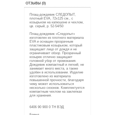
ОТЗЫВЫ (0)
Плащ-дождевик СЛЕДОПЫТ,
плотный EVA, 72х125 см., с
козырьком на капюшоне и чехлом,
цв. серый, р. 52-54/50
Плащ-дождевик «Следопыт»
изготовлен из плотного материала
EVA и оснащен прозрачным
пластиковым козырьком, который
защищает лицо от дождя и не
ограничивает обзор. Прозрачный
козырек отлично защищает
головной убор от промокания.
Дождевик компактный и легкий, не
занимает много места, а также
удобен в использовании. Изделие
изготовлено из материала
повышенной прочности, благодаря
чему может использоваться
несколько сезонов. Комплектуется
компактным чехлом на заклепках
для хранения.
6406 90 900 0 ТН ВЭД
Бренд