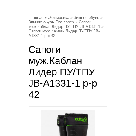
Главная
»
Экипировка
»
Зимняя обувь
»
Зимняя обувь Eva-shoes
»
Сапоги
муж.Каблан Лидер ПУ/ТПУ JB-A1331-1
»
Сапоги муж.Каблан Лидер ПУ/ТПУ JB-
A1331-1 р-р 42
Сапоги
муж.Каблан
Лидер ПУ/ТПУ
JB-A1331-1 р-р
42