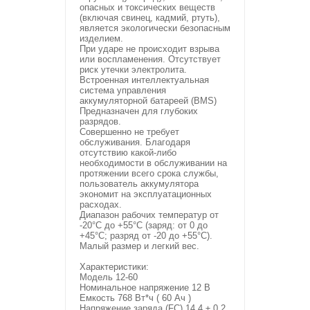
опасных и токсических веществ
(включая свинец, кадмий, ртуть),
является экологически безопасным
изделием.
При ударе не происходит взрыва
или воспламенения. Отсутствует
риск утечки электролита.
Встроенная интеллектуальная
система управления
аккумуляторной батареей (BMS)
Предназначен для глубоких
разрядов.
Совершенно не требует
обслуживания. Благодаря
отсутствию какой-либо
необходимости в обслуживании на
протяжении всего срока службы,
пользователь аккумулятора
экономит на эксплуатационных
расходах.
Диапазон рабочих температур от
-20°С до +55°С (заряд: от 0 до
+45°С; разряд от -20 до +55°С).
Малый размер и легкий вес.
Характеристики:
Модель 12-60
Номинальное напряжение 12 В
Емкость 768 Вт*ч ( 60 Ач )
Напряжение заряда (FC) 14,4 ± 0.2