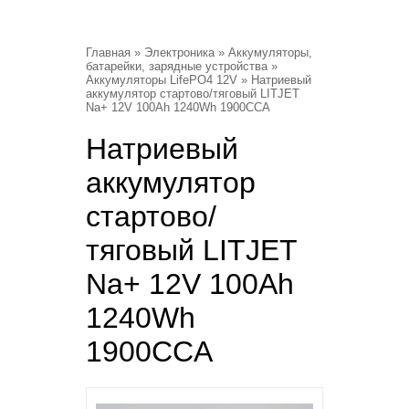
Главная
»
Электроника
»
Аккумуляторы,
батарейки, зарядные устройства
»
Аккумуляторы LifePO4 12V
» Натриевый
аккумулятор стартово/тяговый LITJET
Na+ 12V 100Ah 1240Wh 1900CCA
Натриевый
аккумулятор
стартово/
тяговый LITJET
Na+ 12V 100Ah
1240Wh
1900CCA