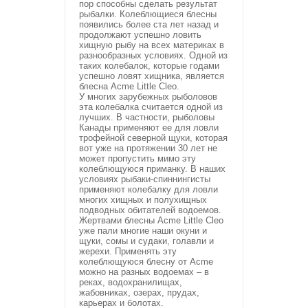
пор способны сделать результат
рыбалки. Колеблющиеся блесны
появились более ста лет назад и
продолжают успешно ловить
хищную рыбу на всех материках в
разнообразных условиях. Одной из
таких колебалок, которые годами
успешно ловят хищника, является
блесна Acme Little Cleo.
У многих зарубежных рыболовов
эта колебалка считается одной из
лучших. В частности, рыболовы
Канады применяют ее для ловли
трофейной северной щуки, которая
вот уже на протяжении 30 лет не
может пропустить мимо эту
колеблющуюся приманку. В наших
условиях рыбаки-спиннингисты
применяют колебалку для ловли
многих хищных и полухищных
подводных обитателей водоемов.
Жертвами блесны Acme Little Cleo
уже пали многие наши окуни и
щуки, сомы и судаки, голавли и
жерехи. Применять эту
колеблющуюся блесну от Acme
можно на разных водоемах – в
реках, водохранилищах,
жабовниках, озерах, прудах,
карьерах и болотах.