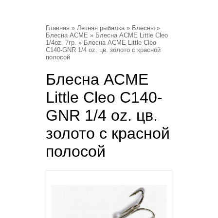
Главная
»
Летняя рыбалка
»
Блесны
»
Блесна ACME
»
Блесна ACME Little Cleo
1/4oz. 7гр.
» Блесна ACME Little Cleo
C140-GNR 1/4 oz. цв. золото с красной
полосой
Блесна ACME
Little Cleo C140-
GNR 1/4 oz. цв.
золото с красной
полосой