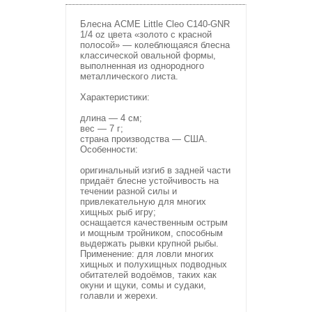
Блесна ACME Little Cleo C140-GNR
1/4 oz цвета «золото с красной
полосой» — колеблющаяся блесна
классической овальной формы,
выполненная из однородного
металлического листа.
Характеристики:
длина — 4 см;
вес — 7 г;
страна производства — США.
Особенности:
оригинальный изгиб в задней части
придаёт блесне устойчивость на
течении разной силы и
привлекательную для многих
хищных рыб игру;
оснащается качественным острым
и мощным тройником, способным
выдержать рывки крупной рыбы.
Применение: для ловли многих
хищных и полухищных подводных
обитателей водоёмов, таких как
окуни и щуки, сомы и судаки,
голавли и жерехи.