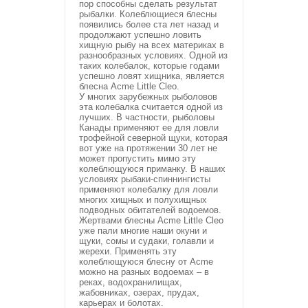
пор способны сделать результат
рыбалки. Колеблющиеся блесны
появились более ста лет назад и
продолжают успешно ловить
хищную рыбу на всех материках в
разнообразных условиях. Одной из
таких колебалок, которые годами
успешно ловят хищника, является
блесна Acme Little Cleo.
У многих зарубежных рыболовов
эта колебалка считается одной из
лучших. В частности, рыболовы
Канады применяют ее для ловли
трофейной северной щуки, которая
вот уже на протяжении 30 лет не
может пропустить мимо эту
колеблющуюся приманку. В наших
условиях рыбаки-спиннингисты
применяют колебалку для ловли
многих хищных и полухищных
подводных обитателей водоемов.
Жертвами блесны Acme Little Cleo
уже пали многие наши окуни и
щуки, сомы и судаки, голавли и
жерехи. Применять эту
колеблющуюся блесну от Acme
можно на разных водоемах – в
реках, водохранилищах,
жабовниках, озерах, прудах,
карьерах и болотах.