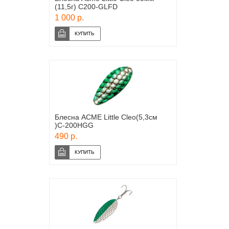
(11,5г) C200-GLFD
1 000 р.
Блесна ACME Little Cleo(5,3см
)С-200HGG
490 р.