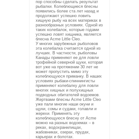
пор способны сделать результат
рыбалки. Колеблющиеся блесны
появились более ста лет назад и
продолжают успешно ловить
хищную рыбу на всех материках в
разнообразных условиях. Одной из
таких колебалок, которые годами
успешно ловят хищника, является
блесна Acme Little Cleo.
У многих зарубежных рыболовов
эта колебалка считается одной из
лучших. В частности, рыболовы
Канады применяют ее для ловли
трофейной северной щуки, которая
вот уже на протяжении 30 лет не
может пропустить мимо эту
колеблющуюся приманку. В наших
условиях рыбаки-спиннингисты
применяют колебалку для ловли
многих хищных и полухищных
подводных обитателей водоемов.
Жертвами блесны Acme Little Cleo
уже пали многие наши окуни и
щуки, сомы и судаки, голавли и
жерехи. Применять эту
колеблющуюся блесну от Acme
можно на разных водоемах – в
реках, водохранилищах,
жабовниках, озерах, прудах,
карьерах и болотах.