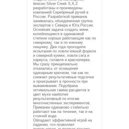
блесен Silver Creek S,X,Z
разработаны и произведены
компанией Серебряный ручей в
России. Разработкой приманок
занималась объединенная группа
экспертов с Севера и Юга России.
Основная задача создать мини
колеблющиеся в одинаковой
степени хорошо работающие как по
северному, так и по южному
хищнику. Два года проходили
испытания по ловли южной форели
и северной кумжи, ловли сига и
хариуса, голавля и красноперки.
Мы сразу принципиально
отказались от оснащения
одинарным крючком, так как он
снижает результативные подсечки
и проигрывает в прочности при
вываживании. Подобрана
оптимальная гамма расцветок и
цвет мухи наиболее
результативный по итогам
многочисленных экспериментов.
Приманки одинаково стабильно
работают как на течении, так и на
стоячей воде.
Обладают эффективной игрой на
падении, что позволяет
использовать рывковую технику