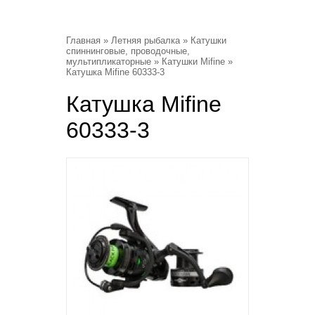
Главная
»
Летняя рыбалка
»
Катушки
спиннинговые, проводочные,
мультипликаторные
»
Катушки Mifine
»
Катушка Mifine 60333-3
Катушка Mifine
60333-3