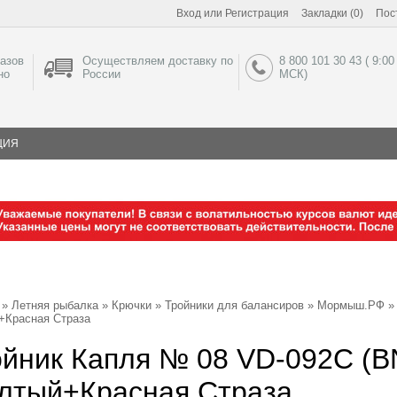
Вход
или
Регистрация
Закладки (0)
Пос
азов
Осуществляем доставку по
8 800 101 30 43 ( 9:00
но
России
МСК)
ЦИЯ
»
Летняя рыбалка
»
Крючки
»
Тройники для балансиров
»
Мормыш.РФ
» 
Красная Страза
йник Капля № 08 VD-092C (BN
лтый+Красная Страза