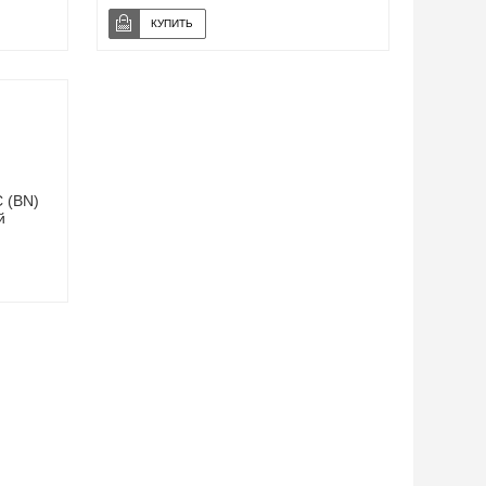
 (BN)
й