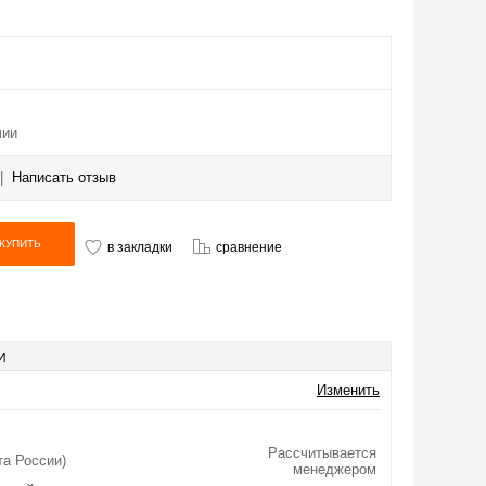
чии
|
Написать отзыв
в закладки
сравнение
И
Изменить
Рассчитывается
та России)
менеджером