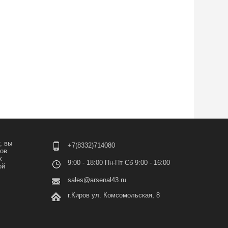
, вы
+7(8332)714080
лов
х
9:00 - 18:00 Пн-Пт Сб 9:00 - 16:00
ой
sales@arsenal43.ru
г.Киров ул. Комсомольская, 8