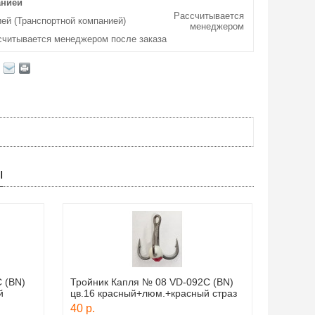
анией
Рассчитывается
ей (Транспортной компанией)
менеджером
считывается менеджером после заказа
Ы
 (BN)
Тройник Капля № 08 VD-092C (BN)
й
цв.16 красный+люм.+красный страз
40 р.