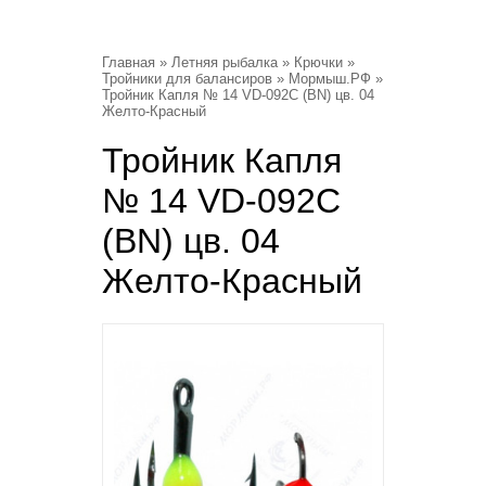
Главная
»
Летняя рыбалка
»
Крючки
»
Тройники для балансиров
»
Мормыш.РФ
»
Тройник Капля № 14 VD-092C (BN) цв. 04
Желто-Красный
Тройник Капля
№ 14 VD-092C
(BN) цв. 04
Желто-Красный