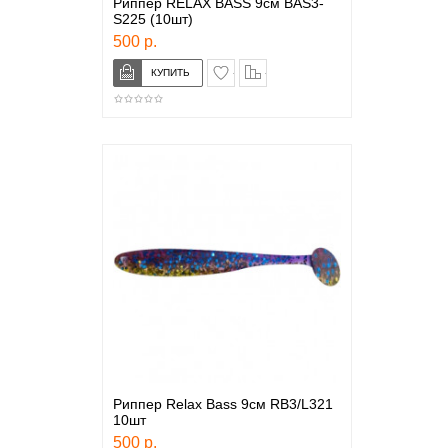
Риппер RELAX BASS 9см BAS3-
S225 (10шт)
500 р.
в закладки
сравнение
Риппер Relax Bass 9см RB3/L321
10шт
500 р.