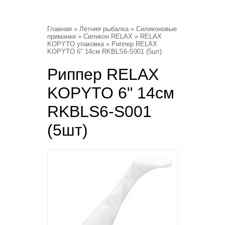
Главная
»
Летняя рыбалка
»
Силиконовые
приманки
»
Силикон RELAX
»
RELAX
KOPYTO упаковка
» Риппер RELAX
KOPYTO 6" 14см RKBLS6-S001 (5шт)
Риппер RELAX
KOPYTO 6" 14см
RKBLS6-S001
(5шт)