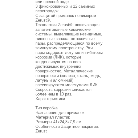
или пресной воде.
3 фиксированных и 12 съемных
перегородок.
С защитой приманок полимером
Zerust®.
Технология Zerust®, включающая
запатентованные химические
системы, выделяющие невидимые,
лишенные запаха, нетоксичные
пары, распределяющиеся по всему
замкнутому пространству. Эти
пары содержат летучие ингибиторы
коррозии (ЛИК), которые
конденсируются на всех
достижимых внутренних
поверхностях. Металлические
поверхности (железо, сталь, медь,
латунь и алюминий)
пассивируются молекулами ЛИК.
Скорость коррозии снижается
более чем в 10 раз.
Характеристики
Тип коробка
Назначение для приманок
Материал пластик
Размеры 41x24,8x7,9 см
Особенности Защитное покрытие:
Zerust